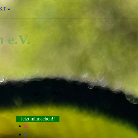
KT
 e.V.
Jetzt mitmachen!!