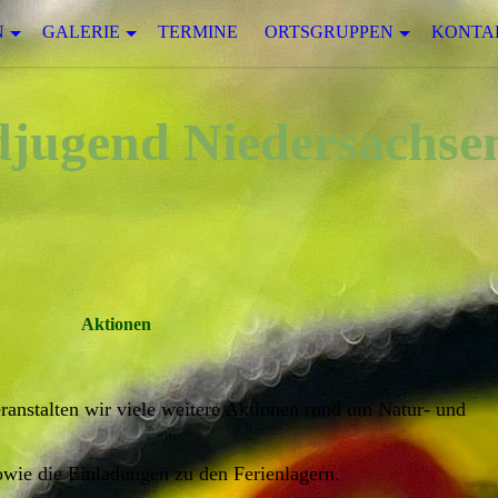
N
GALERIE
TERMINE
ORTSGRUPPEN
KONTA
jugend Niedersachsen
Aktionen
ranstalten wir viele weitere Aktionen rund um Natur- und
owie die Einladungen zu den Ferienlagern.