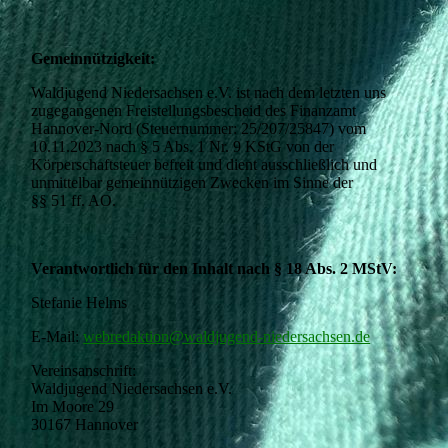
Gemeinnützigkeit:
Waldjugend Niedersachsen e.V. ist nach dem letzten uns
zugegangenen Freistellungsbescheid des Finanzamt
Hannover-Nord (Steuernummer: 25/207/25847) vom
10.11.2023 nach § 5 Abs. 1 Nr. 9 KStG von der
Körperschaftsteuer befreit und dient ausschließlich und
unmittelbar gemeinnützigen Zwecken im Sinne der
§§ 51 ff. AO.
Verantwortlich für den Inhalt nach § 18 Abs. 2 MStV:
Stefanie Helms
E-Mail:
webredaktion@waldjugend-niedersachsen.de
Vereinsanschrift:
Waldjugend Niedersachsen e.V.
Im Moore 29
30167 Hannover