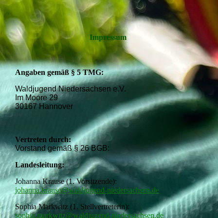
Impressum
Angaben gemäß § 5 TMG:
Waldjugend Niedersachsen e.V.
Im Moore 29
30167 Hannover
Vertreten durch:
Vorstand gemäß § 26 BGB:
Landesleitung:
Johanna Krause (1. Vorsitzende):
johanna.krause@waldjugend-niedersachsen.de
Sophia Markwitz (1. Stellvertreterin):
sophia.markwitz@waldjugend-niedersachsen.de