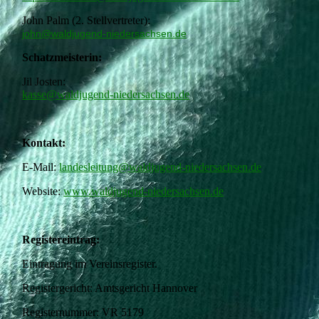
John Palm (2. Stellvertreter):
john@waldjugend-niedersachsen.de
Schatzmeisterin:
Jil Josten:
kasse@waldjugend-niedersachsen.de
Kontakt:
E-Mail:
landesleitung@waldjugend-niedersachsen.de
Website:
www.waldjugend-niedersachsen.de
Registereintrag:
Eintragung im Vereinsregister.
Registergericht: Amtsgericht Hannover
Registernummer: VR 5179