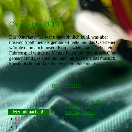
Osterlager 2013
Das Osterlager '13 war ungewöhnlich kühl, was aber
unseren Spaß niemals gemindert hätte und das Osterfeuer
wärmte dann auch unsere Körper wieder auf. Neben einem
Fahrtenspiel wurde ne Menge Feuerholz fürs unsere Öfen
gemacht und gestapelt und auch an AG's die das musisch,
künstlerische und kreative wecken fehlte nichts.
IMPRESSUM
Osterlager 2014
Osterlager 2015
Jetzt mitmachen!!
Osterlager 2016